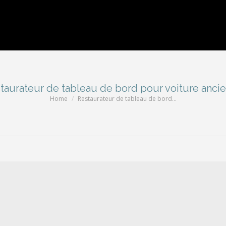
taurateur de tableau de bord pour voiture anci
Home
Restaurateur de tableau de bord…
You are here: